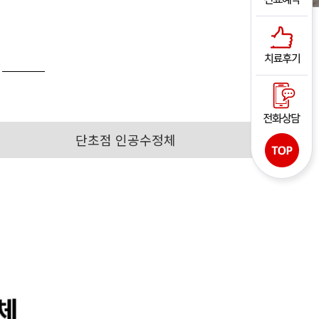
단초점 인공수정체